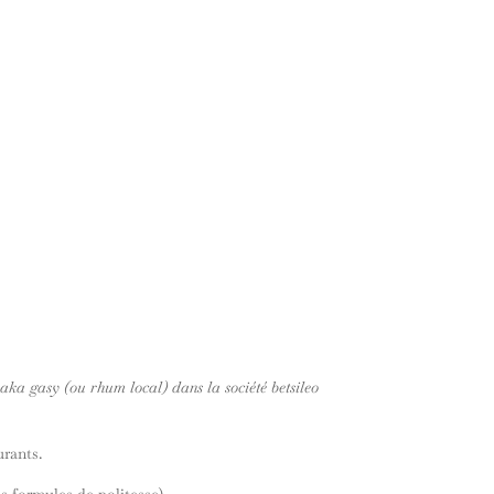
oaka gasy (ou rhum local) dans la société betsileo
urants.
s formules de politesse).