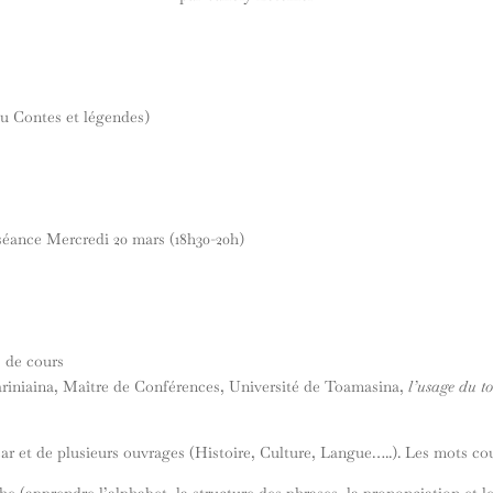
u Contes et légendes)
e séance Mercredi 20 mars (18h30-20h)
s de cours
iniaina, Maître de Conférences, Université de Toamasina,
l’usage du t
r et de plusieurs ouvrages (Histoire, Culture, Langue…..). Les mots co
e (apprendre l’alphabet, la structure des phrases, la prononciation et le