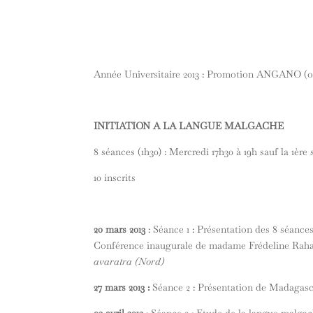
Année Universitaire 2013 : Promotion ANGANO (o
INITIATION A LA LANGUE MALGACHE
8 séances (1h30) : Mercredi 17h30 à 19h sauf la 1èr
10 inscrits
20 mars 2013
: Séance 1 : Présentation des 8 séance
Conférence inaugurale de madame Frédeline Rahar
avaratra (Nord)
27 mars 2013 :
Séance 2 : Présentation de Madagasca
03 avril 2013
: Séance 3 : Etude de la langue malgach