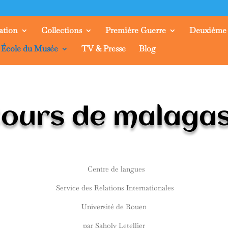
ation
Collections
Première Guerre
Deuxième
École du Musée
TV & Presse
Blog
ours de malaga
Centre de langues
Service des Relations Internationales
Université de Rouen
par Saholy Letellier