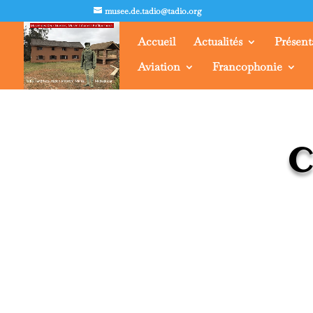
musee.de.tadio@tadio.org
Accueil
Actualités
Présent
Aviation
Francophonie
C