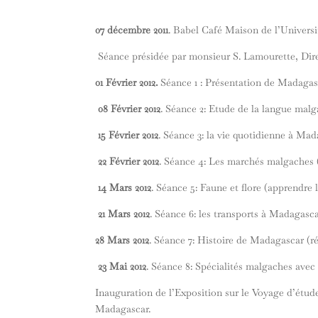
07 décembre 2011
. Babel Café Maison de l’Universi
Séance présidée par monsieur S. Lamourette, Dire
01 Février 2012.
Séance 1 : Présentation de Madagas
08 Février 2012
. Séance 2: Etude de la langue malga
15 Février 2012
. Séance 3: la vie quotidienne à Mad
22 Février 2012
. Séance 4: Les marchés malgaches 
14 Mars 2012
. Séance 5: Faune et flore (apprendre l
21 Mars 2012
. Séance 6: les transports à Madagasca
28 Mars 2012
. Séance 7: Histoire de Madagascar (ré
23 Mai 2012
. Séance 8: Spécialités malgaches avec
Inauguration de l’Exposition sur le Voyage d’étude
Madagascar.