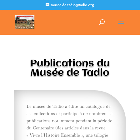
musee.de.tadio@tadio.org
Publications du
Musée de Tadio
Le musée de Tadio a édité un catalogue de
ses collections et participe à de nombreuses
publications notamment pendant la période
du Centenaire (des articles dans la revue
« Vivre l’Histoire Ensemble », une trilogie