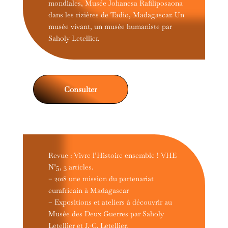
mondiales, Musée Johanesa Rafiliposaona
dans les rizières de Tadio, Madagascar. Un
musée vivant, un musée humaniste par
Saholy Letellier.
Consulter
Revue : Vivre l’Histoire ensemble ! VHE
N°5, 3 articles.
– 2018 une mission du partenariat
eurafricain à Madagascar
– Expositions et ateliers à découvrir au
Musée des Deux Guerres par Saholy
Letellier et J.-C. Letellier.