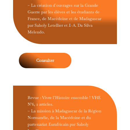
– La création d’ouvrages sur la Grande
Guerre par les élèves et les étudiants de
France, de Macédoine et de Madagascar
par Saholy Letellier et J.-A. Da Silva
Melendo.
Consulter
Revue : Vivre l’Histoire ensemble ! VHE
N°6, 2 articles.
– La mission à Madagascar de la Région
Normandie, de la Macédoine et du
partenariat Eurafricain par Saholy