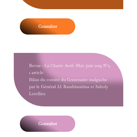
Consulter
Revue : La Charte Avril–Mai–juin 2019 N°2,
1 article
Bilan du comité du Centenaire malgache
par le Général J.J. Randrianirina et Saholy
Letellier.
Consulter