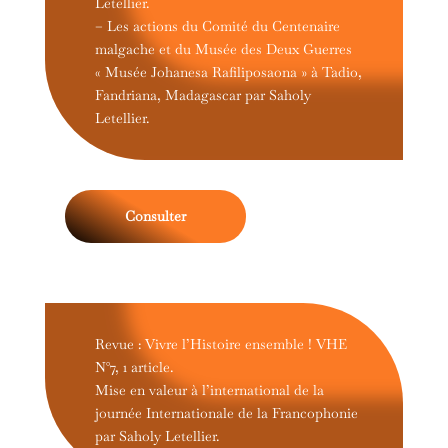
Letellier.
– Les actions du Comité du Centenaire
malgache et du Musée des Deux Guerres
« Musée Johanesa Rafiliposaona » à Tadio,
Fandriana, Madagascar par Saholy
Letellier.
Consulter
Revue : Vivre l’Histoire ensemble ! VHE
N°7, 1 article.
Mise en valeur à l’international de la
journée Internationale de la Francophonie
par Saholy Letellier.